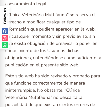
asesoramiento legal.
F
o
l
l
o
w
u
s
o
n
S
o
c
i
a
l
M
e
d
i
a
“Clínica Veterinària Multifauna” se reserva el
derecho a modificar cualquier tipo de
información que pudiera aparecer en la web,
en cualquier momento y sin previo aviso, sin
que exista obligación de preavisar o poner en
conocimiento de los Usuarios dichas
obligaciones, entendiéndose como suficiente la
publicación en el presente sitio web.
Este sitio web ha sido revisado y probado para
que funcione correctamente de manera
ininterrumpida. No obstante, “Clínica
Veterinària Multifauna” no descarta la
posibilidad de que existan ciertos errores de