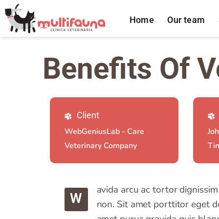
Home
Our team
Benefits Of V
Client
WebGeniusLab - Care
Joh
Veterinary Company
Ti
avida arcu ac tortor dignissi
W
non. Sit amet porttitor eget d