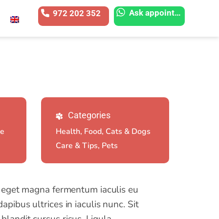
Ask appointment
972 202 352
Categories
re
Health, Food, Cats & Dogs
Care & Tips, Pets
to eget magna fermentum iaculis eu
pibus ultrices in iaculis nunc. Sit