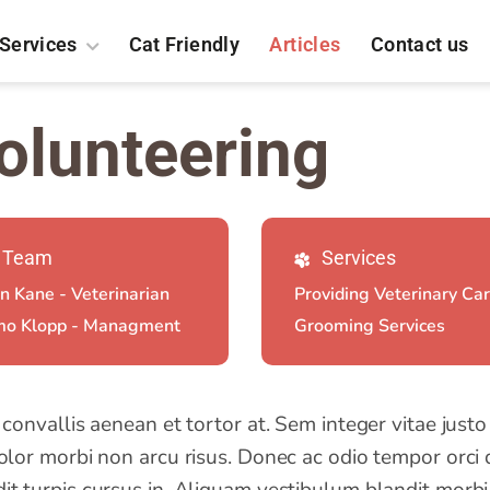
Services
Cat Friendly
Articles
Contact us
olunteering
Team
Services
n Kane - Veterinarian
Providing Veterinary Ca
mo Klopp - Managment
Grooming Services
m convallis aenean et tortor at. Sem integer vitae jus
olor morbi non arcu risus. Donec ac odio tempor orci da