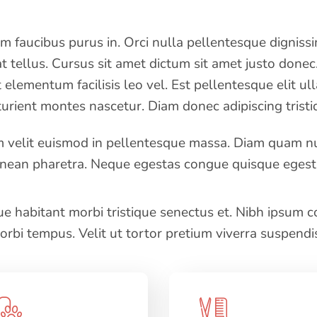
am faucibus purus in. Orci nulla pellentesque digniss
 tellus. Cursus sit amet dictum sit amet justo donec
elementum facilisis leo vel. Est pellentesque elit ul
urient montes nascetur. Diam donec adipiscing tristiq
 velit euismod in pellentesque massa. Diam quam nul
enean pharetra. Neque egestas congue quisque egest
e habitant morbi tristique senectus et. Nibh ipsum co
orbi tempus. Velit ut tortor pretium viverra suspendi