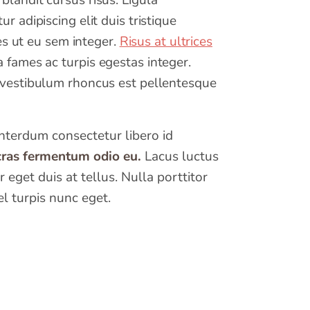
blandit cursus risus. Ligula
 adipiscing elit duis tristique
es ut eu sem integer.
Risus at ultrices
 fames ac turpis egestas integer.
t vestibulum rhoncus est pellentesque
Interdum consectetur libero id
 cras fermentum odio eu.
Lacus luctus
eget duis at tellus. Nulla porttitor
l turpis nunc eget.