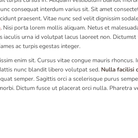
t turpis cursus in. Aliquam vestibulum blandit morbi 
nc consequat interdum varius sit. Sit amet consectetur
ncidunt praesent. Vitae nunc sed velit dignissim sodal
a
. Nisi porta lorem mollis aliquam. Netus et malesuada
iaculis urna id volutpat lacus laoreet non. Dictums
 Fames ac turpis egestas integer.
issim enim sit. Cursus vitae congue mauris rhoncus. 
Mattis nunc blandit libero volutpat sed.
Nulla facilisi
at semper. Sagittis orci a scelerisque purus semper 
rbi. Dictum fusce ut placerat orci nulla. Pharetra ve