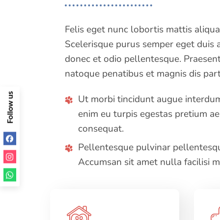
Felis eget nunc lobortis mattis aliqu
Scelerisque purus semper eget duis at
donec et odio pellentesque. Praesent 
natoque penatibus et magnis dis part
F
o
l
l
o
w
u
s
o
n
S
o
c
i
a
l
M
e
d
i
Ut morbi tincidunt augue interdum
a
enim eu turpis egestas pretium a
consequat.
Pellentesque pulvinar pellentesqu
Accumsan sit amet nulla facilisi m