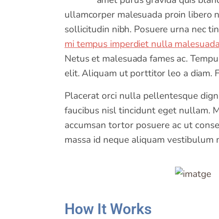
amet purus gravida quis blandi
ullamcorper malesuada proin libero nu
sollicitudin nibh. Posuere urna nec ti
mi tempus imperdiet nulla malesuad
Netus et malesuada fames ac. Tempus 
elit. Aliquam ut porttitor leo a diam.
Placerat orci nulla pellentesque dign
faucibus nisl tincidunt eget nullam. 
accumsan tortor posuere ac ut consequ
massa id neque aliquam vestibulum mo
How It Works