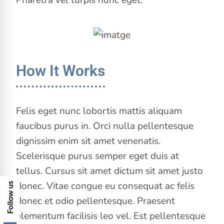
Pharetra vel turpis nunc eget.
How It Works
Felis eget nunc lobortis mattis aliquam
faucibus purus in. Orci nulla pellentesque
dignissim enim sit amet venenatis.
Scelerisque purus semper eget duis at
tellus. Cursus sit amet dictum sit amet justo
donec. Vitae congue eu consequat ac felis
F
o
l
l
o
w
u
s
o
n
S
o
c
i
a
l
M
e
d
i
a
donec et odio pellentesque. Praesent
elementum facilisis leo vel. Est pellentesque