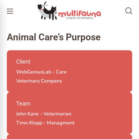
Animal Care’s Purpose
Client
WebGeniusLab - Care
Veterinary Company
Team
John Kane - Veterinarian
Timo Klopp - Managment