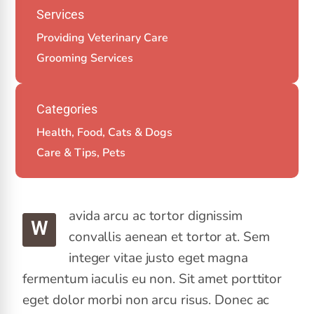
Services
Providing Veterinary Care
Grooming Services
Categories
Health, Food, Cats & Dogs
Care & Tips, Pets
avida arcu ac tortor dignissim
W
convallis aenean et tortor at. Sem
integer vitae justo eget magna
fermentum iaculis eu non. Sit amet porttitor
eget dolor morbi non arcu risus. Donec ac