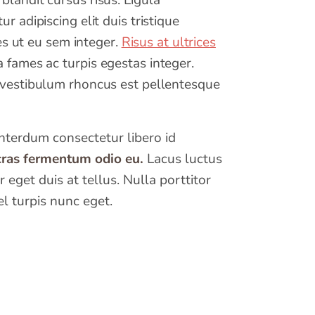
blandit cursus risus. Ligula
 adipiscing elit duis tristique
es ut eu sem integer.
Risus at ultrices
 fames ac turpis egestas integer.
t vestibulum rhoncus est pellentesque
Interdum consectetur libero id
 cras fermentum odio eu.
Lacus luctus
eget duis at tellus. Nulla porttitor
l turpis nunc eget.