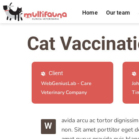
Home
Our team
Cat Vaccinat
Client
WebGeniusLab - Care
Joh
Veterinary Company
Ti
avida arcu ac tortor dignissi
W
non. Sit amet porttitor eget d