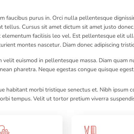
am faucibus purus in. Orci nulla pellentesque digniss
 tellus. Cursus sit amet dictum sit amet justo donec
elementum facilisis leo vel. Est pellentesque elit ul
urient montes nascetur. Diam donec adipiscing tristiq
 velit euismod in pellentesque massa. Diam quam nul
enean pharetra. Neque egestas congue quisque egest
e habitant morbi tristique senectus et. Nibh ipsum co
orbi tempus. Velit ut tortor pretium viverra suspendi