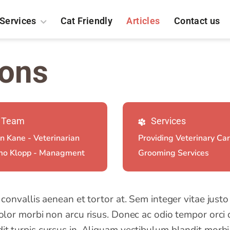
Services
Cat Friendly
Articles
Contact us
ions
Team
Services
n Kane - Veterinarian
Providing Veterinary Ca
mo Klopp - Managment
Grooming Services
m convallis aenean et tortor at. Sem integer vitae jus
olor morbi non arcu risus. Donec ac odio tempor orci da