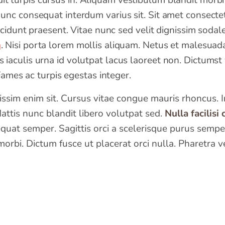
t turpis cursus in. Aliquam vestibulum blandit morbi 
nc consequat interdum varius sit. Sit amet consectetur
ncidunt praesent. Vitae nunc sed velit dignissim sodal
a
. Nisi porta lorem mollis aliquam. Netus et malesuada
iaculis urna id volutpat lacus laoreet non. Dictums
 Fames ac turpis egestas integer.
issim enim sit. Cursus vitae congue mauris rhoncus. 
Mattis nunc blandit libero volutpat sed.
Nulla facilisi
at semper. Sagittis orci a scelerisque purus semper 
rbi. Dictum fusce ut placerat orci nulla. Pharetra ve