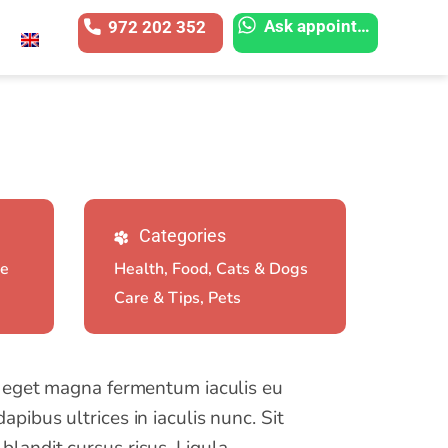
Ask appointment
972 202 352
Categories
re
Health, Food, Cats & Dogs
Care & Tips, Pets
to eget magna fermentum iaculis eu
pibus ultrices in iaculis nunc. Sit