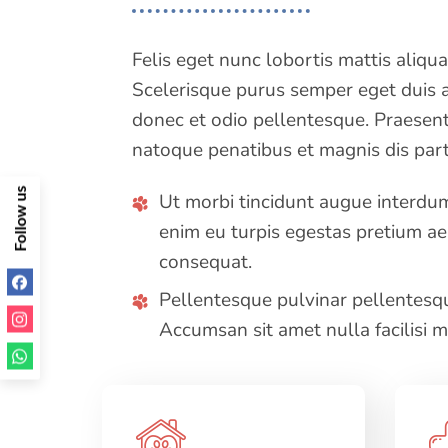
Felis eget nunc lobortis mattis aliqu
Scelerisque purus semper eget duis at
donec et odio pellentesque. Praesent 
natoque penatibus et magnis dis part
F
o
l
l
o
w
u
s
o
n
S
o
c
i
a
l
M
e
d
i
Ut morbi tincidunt augue interdum
a
enim eu turpis egestas pretium a
consequat.
Pellentesque pulvinar pellentesqu
Accumsan sit amet nulla facilisi m