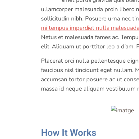
amet purus gravida quis blandi
ullamcorper malesuada proin libero nu
sollicitudin nibh. Posuere urna nec ti
mi tempus imperdiet nulla malesuad
Netus et malesuada fames ac. Tempus 
elit. Aliquam ut porttitor leo a diam.
Placerat orci nulla pellentesque dign
faucibus nisl tincidunt eget nullam. 
accumsan tortor posuere ac ut consequ
massa id neque aliquam vestibulum mo
How It Works