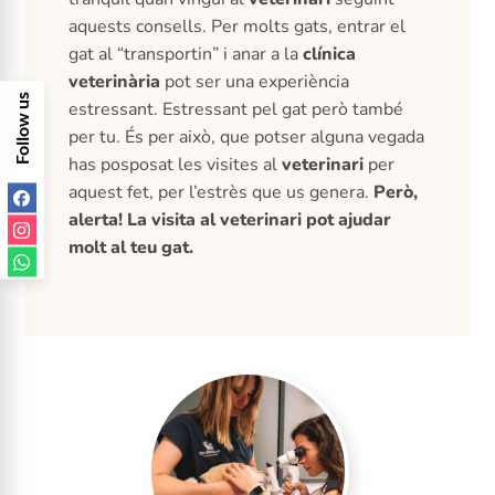
aquests consells. Per molts gats, entrar el
gat al “transportin” i anar a la
clínica
veterinària
pot ser una experiència
F
o
l
l
o
w
u
s
o
n
S
o
c
i
a
l
M
e
d
i
estressant. Estressant pel gat però també
a
per tu. És per això, que potser alguna vegada
has posposat les visites al
veterinari
per
aquest fet, per l’estrès que us genera.
Però,
alerta! La visita al veterinari pot ajudar
molt al teu gat.