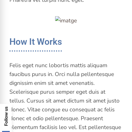
Pharetra vel turpis nunc eget.
How It Works
Felis eget nunc lobortis mattis aliquam
faucibus purus in. Orci nulla pellentesque
dignissim enim sit amet venenatis.
Scelerisque purus semper eget duis at
tellus. Cursus sit amet dictum sit amet justo
donec. Vitae congue eu consequat ac felis
F
o
l
l
o
w
u
s
o
n
S
o
c
i
a
l
M
e
d
i
a
donec et odio pellentesque. Praesent
elementum facilisis leo vel. Est pellentesque