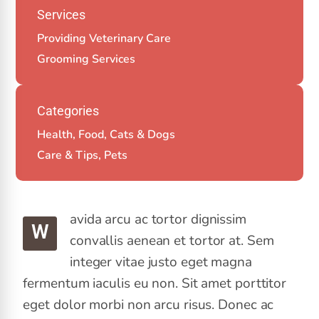
Services
Providing Veterinary Care
Grooming Services
Categories
Health, Food, Cats & Dogs
Care & Tips, Pets
avida arcu ac tortor dignissim
W
convallis aenean et tortor at. Sem
integer vitae justo eget magna
fermentum iaculis eu non. Sit amet porttitor
eget dolor morbi non arcu risus. Donec ac