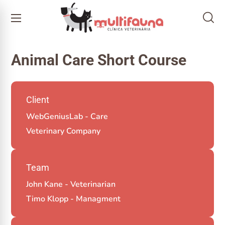
Animal Care Short Course
Client
WebGeniusLab - Care
Veterinary Company
Team
John Kane - Veterinarian
Timo Klopp - Managment