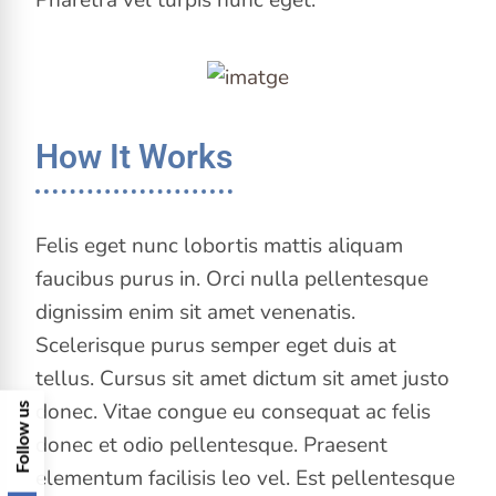
Pharetra vel turpis nunc eget.
How It Works
Felis eget nunc lobortis mattis aliquam
faucibus purus in. Orci nulla pellentesque
dignissim enim sit amet venenatis.
Scelerisque purus semper eget duis at
tellus. Cursus sit amet dictum sit amet justo
donec. Vitae congue eu consequat ac felis
F
o
l
l
o
w
u
s
o
n
S
o
c
i
a
l
M
e
d
i
a
donec et odio pellentesque. Praesent
elementum facilisis leo vel. Est pellentesque