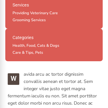
Services
Providing Veterinary Care
Grooming Services
Categories
Health, Food, Cats & Dogs
Care & Tips, Pets
avida arcu ac tortor dignissim
W
convallis aenean et tortor at. Sem
integer vitae justo eget magna
fermentum iaculis eu non. Sit amet porttitor
eget dolor morbi non arcu risus. Donec ac